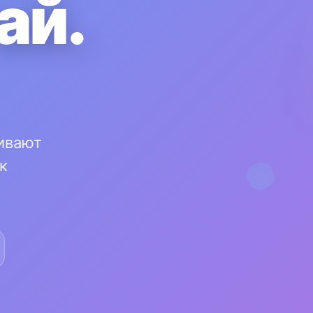
ай.
ивают
к