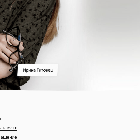
ы
льности
лашение